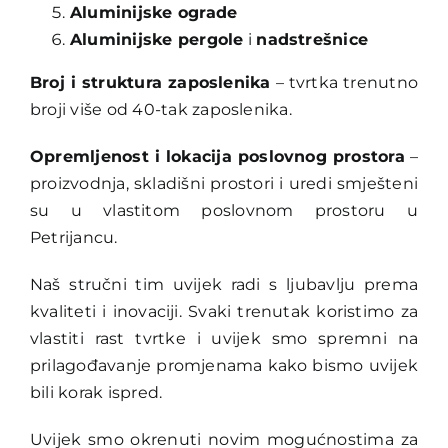
Aluminijske ograde
Aluminijske pergole
i
nadstrešnice
Broj i struktura zaposlenika
– tvrtka trenutno
broji više od 40-tak zaposlenika.
Opremljenost i lokacija poslovnog prostora
–
proizvodnja, skladišni prostori i uredi smješteni
su u vlastitom poslovnom prostoru u
Petrijancu.
Naš stručni tim uvijek radi s ljubavlju prema
kvaliteti i inovaciji. Svaki trenutak koristimo za
vlastiti rast tvrtke i uvijek smo spremni na
prilagođavanje promjenama kako bismo uvijek
bili korak ispred.
Uvijek smo okrenuti novim mogućnostima za