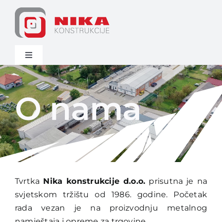
Skip
to
content
Toggle
Navigation
Naslovna
O nama
Asortiman
O nama
Novosti
Tvrtka
Nika konstrukcije d.o.o.
prisutna je na
svjetskom tržištu od 1986. godine. Početak
rada vezan je na proizvodnju metalnog
Ostalo
namještaja i opreme za trgovine.