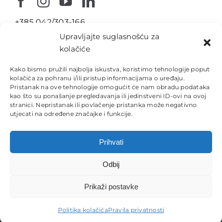
+385 042/303-166
Upravljajte suglasnošću za
info@nika-konstrukcije.hr
kolačiće
Ulica Braće Radića 23
Kako bismo pružili najbolja iskustva, koristimo tehnologije poput
42208 Petrijanec
kolačića za pohranu i/ili pristup informacijama o uređaju.
Pristanak na ove tehnologije omogućit će nam obradu podataka
Republika Hrvatska
kao što su ponašanje pregledavanja ili jedinstveni ID-ovi na ovoj
stranici. Nepristanak ili povlačenje pristanka može negativno
utjecati na određene značajke i funkcije.
Prihvati
Odbij
Pravila privatnosti
Politika kolačića
Prikaži postavke
Copyright © 2023. Nika Konstrukcije. Sva prava pridržana.
Politika kolačića
Pravila privatnosti
Powered by
Adssential