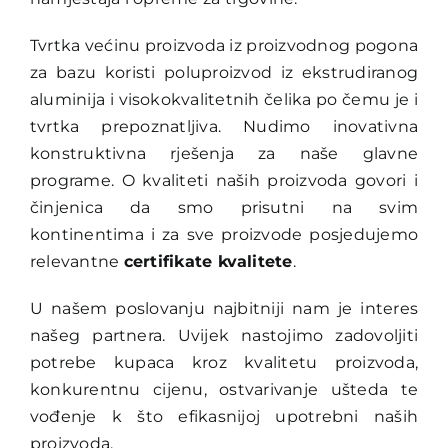
Kontakt
Tvrtka većinu proizvoda iz proizvodnog pogona
za bazu koristi poluproizvod iz ekstrudiranog
aluminija i visokokvalitetnih čelika po čemu je i
Traži...
tvrtka prepoznatljiva. Nudimo inovativna
konstruktivna rješenja za naše glavne
programe. O kvaliteti naših proizvoda govori i
činjenica da smo prisutni na svim
kontinentima i za sve proizvode posjedujemo
relevantne
certifikate kvalitete
.
U našem poslovanju najbitniji nam je interes
našeg partnera. Uvijek nastojimo zadovoljiti
potrebe kupaca kroz kvalitetu proizvoda,
konkurentnu cijenu, ostvarivanje ušteda te
vođenje k što efikasnijoj upotrebni naših
proizvoda.