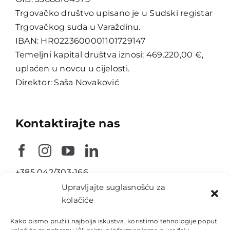
Trgovačko društvo upisano je u Sudski registar
Trgovačkog suda u Varaždinu.
IBAN: HR0223600001101729147
Temeljni kapital društva iznosi: 469.220,00 €,
uplaćen u novcu u cijelosti.
Direktor: Saša Novaković
Kontaktirajte nas
+385 042/303-166
Upravljajte suglasnošću za
info@nika-konstrukcije.hr
kolačiće
Ulica Braće Radića 23
Kako bismo pružili najbolja iskustva, koristimo tehnologije poput